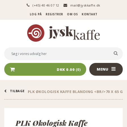
(+45) 40 46 07 12
mail@jyskkaffe.dk
LOG PÅ
REGISTRER
OM OS
KONTAKT
Logo
Søg
SØG 
i
vores
udvalg
MENU
DKK 0.00
(0)
her
TILBAGE
PLK ØKOLOGISK KAFFE BLANDING <BR/>70 X 65 G
PLK Økologisk Kaffe