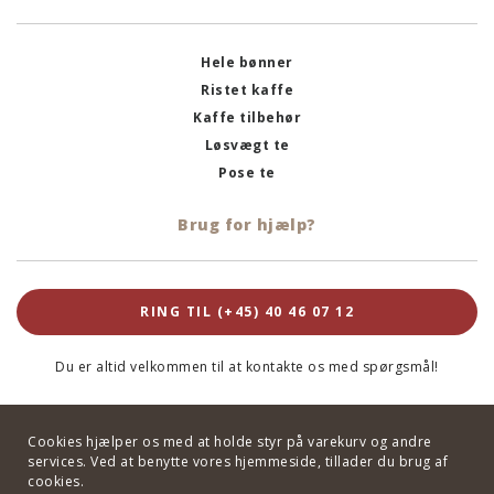
Hele bønner
Ristet kaffe
Kaffe tilbehør
Løsvægt te
Pose te
Brug for hjælp?
RING TIL (+45) 40 46 07 12
Du er altid velkommen til at kontakte os med spørgsmål!
Cookies hjælper os med at holde styr på varekurv og andre
services. Ved at benytte vores hjemmeside, tillader du brug af
cookies.