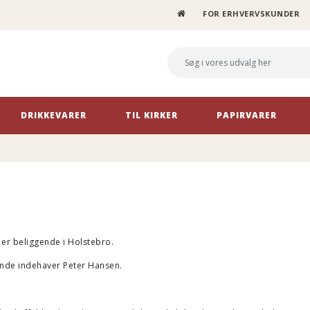
FOR ERHVERVSKUNDER
Søg
i
vores
udvalg
her
DRIKKEVARER
TIL KIRKER
PAPIRVARER
 er beliggende i Holstebro.
rende indehaver Peter Hansen.