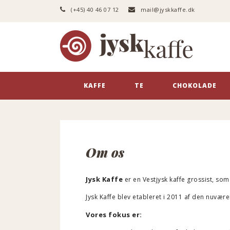
(+45) 40 46 07 12
mail@jyskkaffe.dk
Logo
KAFFE
TE
CHOKOLADE
Om os
Jysk Kaffe
er en Vestjysk kaffe grossist, som
Jysk Kaffe blev etableret i 2011 af den nuvæ
Vores fokus er: