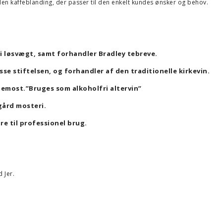
den kaffeblanding, der passer til den enkelt kundes ønsker og behov.
e i løsvægt, samt forhandler Bradley tebreve.
isse stiftelsen, og forhandler af den traditionelle kirkevin.
emost.”Bruges som alkoholfri altervin”
gård mosteri.
re til professionel brug.
 Jer.