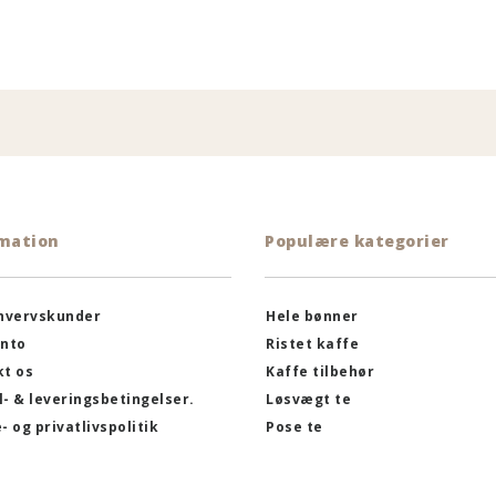
n
mation
Populære kategorier
rhvervskunder
Hele bønner
onto
Ristet kaffe
t os
Kaffe tilbehør
- & leveringsbetingelser.
Løsvægt te
- og privatlivspolitik
Pose te