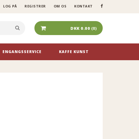
LOG PÅ
REGISTRER
OM OS
KONTAKT
SØG I VORES UDVALG HER
DKK 0.00
(0)
ENGANGSSERVICE
KAFFE KUNST