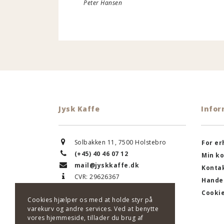
Peter Hanse
Jysk Kaffe
Infor
Solbakken 11, 7500 Holstebro
For e
(+45) 40 46 07 12
Min k
mail@jyskkaffe.dk
Kontak
CVR: 29626367
Handel
Cookie
Cookies hjælper os med at holde styr på
varekurv og andre services. Ved at benytte
vores hjemmeside, tillader du brug af