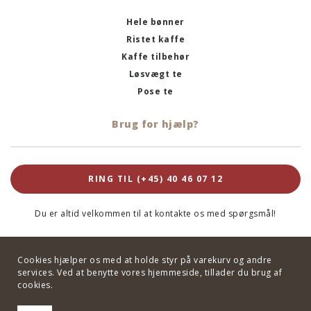
Hele bønner
Ristet kaffe
Kaffe tilbehør
Løsvægt te
Pose te
Brug for hjælp?
RING TIL (+45) 40 46 07 12
Du er altid velkommen til at kontakte os med spørgsmål!
Cookies hjælper os med at holde styr på varekurv og andre
services. Ved at benytte vores hjemmeside, tillader du brug af
cookies.