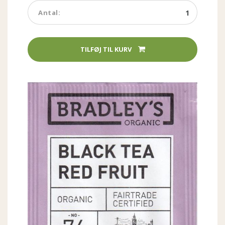
Tilføj
Antal:
til
kurv
TILFØJ TIL KURV