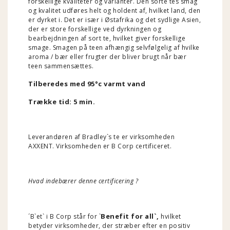
forskellige kvaliteter og varianter.
Den sorte tes smag
og kvalitet udføres helt og holdent af, hvilket land, den
er dyrket i.
Det er især i Østafrika og det sydlige Asien,
der er store forskellige ved dyrkningen og
bearbejdningen af ​​sort te, hvilket giver forskellige
smage.
Smagen på teen
afhængig selvfølgelig af hvilke
aroma / bær eller frugter der bliver brugt når bær
teen sammensættes.
Tilberedes med 95°c varmt vand
Trække tid: 5 min.
Leverandøren af Bradley`s te er virksomheden
AXXENT. Virksomheden er B Corp certificeret.
Hvad indebærer denne certificering ?
Benefit for all`,
´B`et` i B Corp står for `
hvilket
betyder virksomheder, der stræber efter en positiv