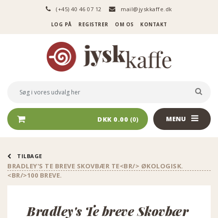
(+45) 40 46 07 12
mail@jyskkaffe.dk
LOG PÅ
REGISTRER
OM OS
KONTAKT
Logo
Søg
SØG 
i
vores
udvalg
MENU
DKK 0.00
(0)
her
TILBAGE
BRADLEY'S TE BREVE SKOVBÆR TE<BR/> ØKOLOGISK.
<BR/>100 BREVE.
Bradley's Te breve Skovbær