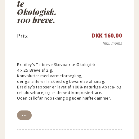
te
Økologisk.
100 breve.
Pris:
DKK 160,00
Inkl. moms
Bradley's Te breve Skovbær te Økologisk
4 x 25 Breve af 2 g.
Konvolutter med varmeforsegling,
der garanterer friskhed og bevarelse af smag.
Bradley´s teposer er lavet af 100% naturlige Abaca- og
cellulosefibre, og er derved komposterbare.
Uden cellofanindpakning og uden hæfteklammer.
...