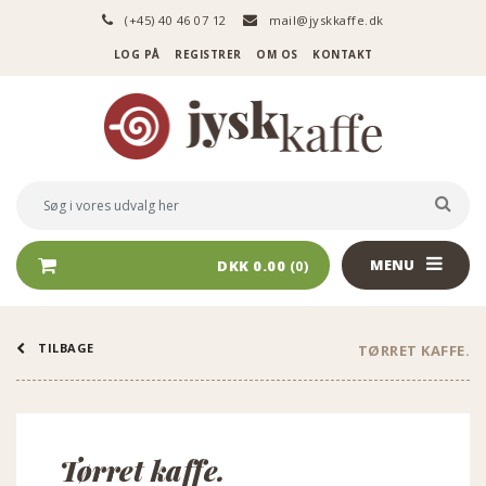
(+45) 40 46 07 12
mail@jyskkaffe.dk
LOG PÅ
REGISTRER
OM OS
KONTAKT
Logo
Søg
SØG 
i
vores
udvalg
MENU
DKK 0.00
(0)
her
TILBAGE
TØRRET KAFFE.
Tørret kaffe.