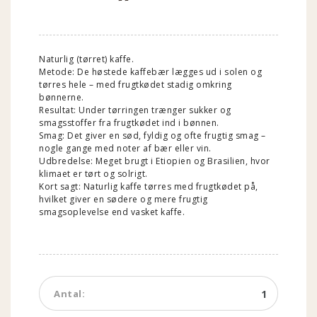
Naturlig (tørret) kaffe.
Metode: De høstede kaffebær lægges ud i solen og
tørres hele – med frugtkødet stadig omkring
bønnerne.
Resultat: Under tørringen trænger sukker og
smagsstoffer fra frugtkødet ind i bønnen.
Smag: Det giver en sød, fyldig og ofte frugtig smag –
nogle gange med noter af bær eller vin.
Udbredelse: Meget brugt i Etiopien og Brasilien, hvor
klimaet er tørt og solrigt.
Kort sagt: Naturlig kaffe tørres med frugtkødet på,
hvilket giver en sødere og mere frugtig
smagsoplevelse end vasket kaffe.
Tilføj
Antal:
til
kurv